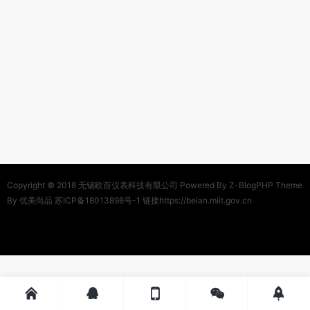
Copyright © 2018
无锡欧百仪表科技有限公司
Powered By
Z-BlogPHP
Theme
By
优美尚品
苏ICP备18013898号-1 链接https://beian.miit.gov.cn




